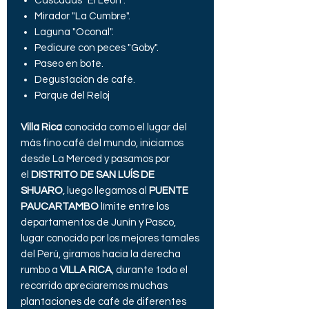
Cascadas "El León".
Mirador "La Cumbre".
Laguna "Oconal".
Pedicure con peces "Goby".
Paseo en bote.
Degustación de café.
Parque del Reloj
Villa Rica
conocida como el lugar del
más fino café del mundo, iniciamos
desde La Merced y pasamos por
el
DISTRITO DE SAN LUÍS DE
SHUARO
, luego llegamos al
PUENTE
PAUCARTAMBO
límite entre los
departamentos de Junín y Pasco,
lugar conocido por los mejores tamales
del Perú, giramos hacia la derecha
rumbo a
VILLA RICA
, durante todo el
recorrido apreciaremos muchas
plantaciones de café de diferentes