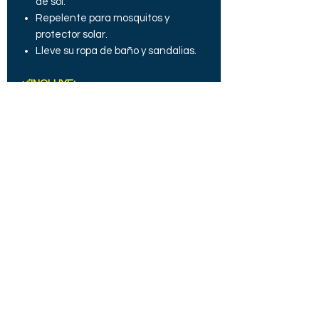
de sol.
Repelente para mosquitos y
protector solar.
Lleve su ropa de baño y sandalias.
✅INCLUYE:
Traslado: Terminal / hotel
Recojo de su hotel
Movilidad compartida
Guía local en español (para otros
idiomas consultar)
❌NO INCLUYE:
Tickets de entradas.
Alimentación y bebidas.
Gastos personales.
TARIFA