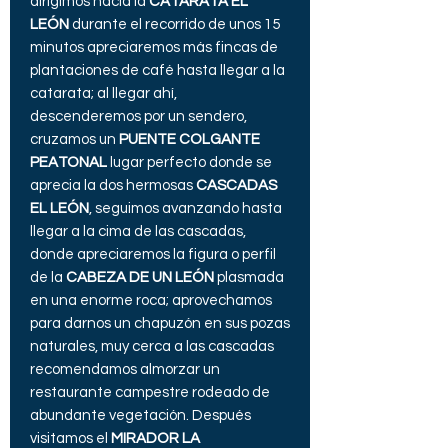
dirigimos hacia la
CATARATA EL
LEÓN
durante el recorrido de unos 15
minutos apreciaremos más fincas de
plantaciones de café hasta llegar a la
catarata; al llegar ahí,
descenderemos por un sendero,
cruzamos un
PUENTE COLGANTE
PEATONAL
lugar perfecto donde se
aprecia la dos hermosas
CASCADAS
EL LEÓN
, seguimos avanzando hasta
llegar a la cima de las cascadas,
donde apreciaremos la figura o perfil
de la
CABEZA DE UN LEÓN
plasmada
en una enorme roca; aprovechamos
para darnos un chapuzón en sus pozas
naturales, muy cerca a las cascadas
recomendamos almorzar un
restaurante campestre rodeado de
abundante vegetación. Después
visitamos el
MIRADOR LA