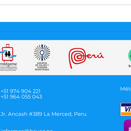
Mét
+51 974 904 221
+51 964 055 043
Jr. Ancash #389
La Merced, Peru