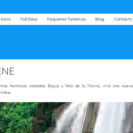
Inicio
Full Days
Paquetes Turísticos
Blog
Contacto
ENE
trellas.
s más hermosas cataratas Bayoz y Velo de la Novia, vive una nueva 
ninkas.