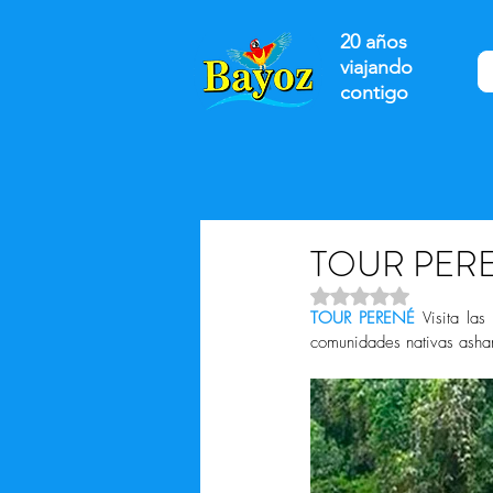
20 años
viajando
contigo
TOUR PER
Obtuvo NaN de 5 es
TOUR PERENÉ
 Visita la
comunidades nativas asha