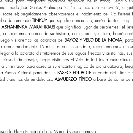
 sirve para transportar productos agrícolas de la zona; luego visi
enominado Juan Santos Atahualpa “el último inca que se reveló”, el guía
as sobre él; seguidamente observaremos el nacimiento del Río Perené f
mbo denominado 
TINKUY
 que significa encuentro, unión de ríos; segui
 ASHANINKA MARANKIARI
 que significa lugar de serpientes, el jefe
, conoceremos acerca de su historia, costumbres y cultura, habrá cant
ego visitaremos las cataratas de 
BAYOZ Y VELO DE LA NOVIA
, para
a aproximadamente 15 minutos por un sendero, recomendamos el uso 
legar a la catarata disfrutaremos de sus aguas frescas y cristalinas, su
licioso hidromasaje, luego visitamos El Velo de la Novia cuya altura
a un mirador para apreciar su encanto mágico de dicha catarata; luego 
 a Puerto Yurinaki para dar un 
PASEO EN BOTE
 a bordo del Titanic 
sfrutaremos de un delicioso 
ALMUERZO TÍPICO
 a base de carne de 
desde la Plaza Principal de La Merced Chanchamayo.  