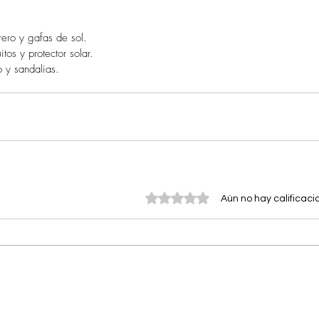
rero y gafas de sol.  
os y protector solar.  
 y sandalias. 
Obtuvo 0 de 5 estrellas.
Aún no hay calificaci