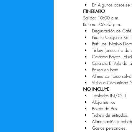
En Algunos casos se 
ITINERARIO
Salida: 10:00 a.m.
Retorno: 06:30 p.m. 
Degustación de Café
Puente Colgante Kimir
Perfil del Nativo Dor
Tinkuy (encuentro de d
Catarata Bayoz - pisci
Catarata El Velo de l
Paseo en bote  
Almuerzo típico selvát
Visita a Comunidad N
NO INCLUYE
Traslados IN/OUT.  
Alojamiento.  
Boleto de Bus.  
Tickets de entradas.  
Alimentación y bebid
Gastos personales. 