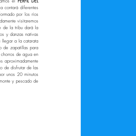
tamos el 
PERFIL DEL 
 contará diferentes 
ormado por los ríos 
damente visitaremos 
 de la tribu dará la 
os y danzas nativas 
 llegar a la catarata 
de zapatillas para 
s chorros de agua en 
 es aproximadamente 
de disfrutar de las 
por unos 20 minutos 
monte y pescado de 