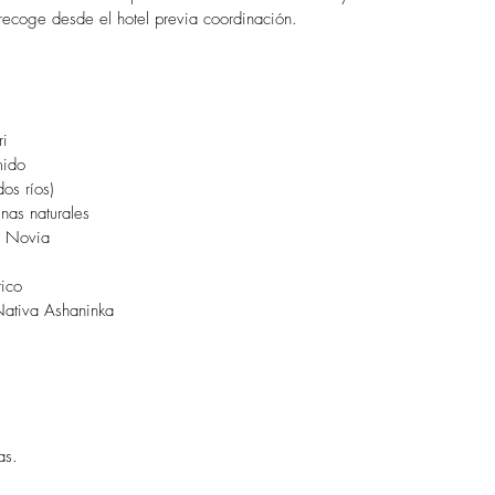
recoge desde el hotel previa coordinación. 
  
i  
mido  
os ríos)  
nas naturales  
a Novia  
ico  
ativa Ashaninka 
as.  