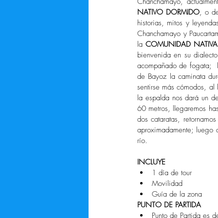
Chanchamayo, actualmente
NATIVO DORMIDO
, o d
historias, mitos y leyend
Chanchamayo y Paucarta
la 
COMUNIDAD NATIVA
bienvenida en su dialecto
acompañado de fogata;  lu
de Bayoz la caminata dur
sentirse más cómodos, al l
la espalda nos dará un de
60 metros, llegaremos hast
dos cataratas, retornamos
aproximadamente; luego di
río.
INCLUYE
1 día de tour  
Movilidad  
Guía de la zona 
PUNTO DE PARTIDA
Punto de Partida es 